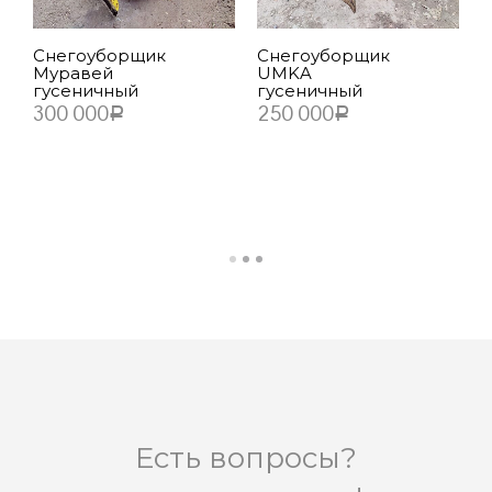
К
Снегоуборщик
Снегоуборщик
п
Муравей
UMKA
7
гусеничный
гусеничный
300 000
250 000
Р
Р
В КОРЗИНУ
В КОРЗИНУ
Есть вопросы?