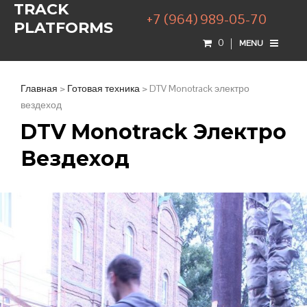
TRACK
+7 (964) 989-05-70
PLATFORMS
0
MENU
Главная
>
Готовая техника
> DTV Monotrack электро
вездеход
DTV Monotrack Электро
Вездеход