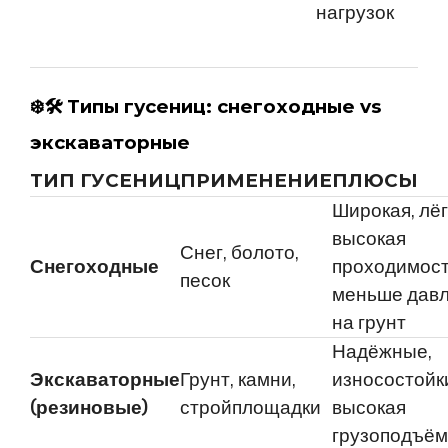
нагрузок
❄️🛠
Типы гусениц: снегоходные vs
экскаваторные
ТИП ГУСЕНИЦ
ПРИМЕНЕНИЕ
ПЛЮСЫ
Широкая, лёг
высокая
Снег, болото,
Снегоходные
проходимост
песок
меньше дав
на грунт
Надёжные,
Экскаваторные
Грунт, камни,
износостойк
(резиновые)
стройплощадки
высокая
грузоподъём