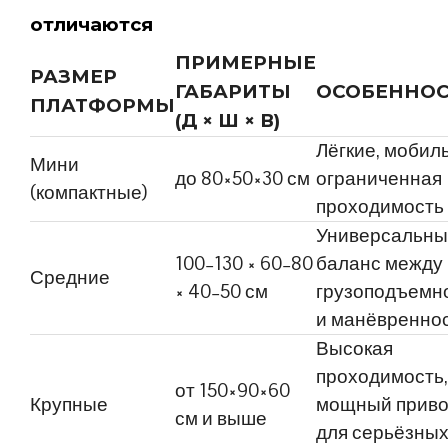
отличаются
ПРИМЕРНЫЕ
РАЗМЕР
ГАБАРИТЫ
ОСОБЕННО
ПЛАТФОРМЫ
(Д × Ш × В)
Лёгкие, мобил
Мини
до 80×50×30 см
ограниченная
(компактные)
проходимость
Универсальны
100–130 × 60–80
баланс между
Средние
× 40–50 см
грузоподъемн
и манёвренно
Высокая
проходимость,
от 150×90×60
Крупные
мощный приво
см и выше
для серьёзны