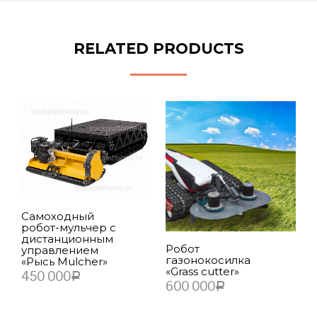
RELATED PRODUCTS
Г
Самоходный
к
робот-мульчер с
э
дистанционным
к
Робот
управлением
M
газонокосилка
«Рысь Mulcher»
3
«Grass cutter»
450 000
Р
600 000
Р
В КОРЗИНУ
В КОРЗИНУ