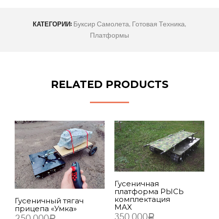
Буксир Самолета
,
Готовая Техника
,
КАТЕГОРИИ:
Платформы
RELATED PRODUCTS
Гусеничная
платформа РЫСЬ
К
комплектация
Гусеничный тягач
п
MAX
прицепа «Умка»
6
350 000
250 000
Р
Р