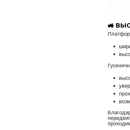
🚜 ВЫ
Платформ
шири
высо
Гусеничн
высо
увер
прох
возм
Благодар
передвиг
проходим