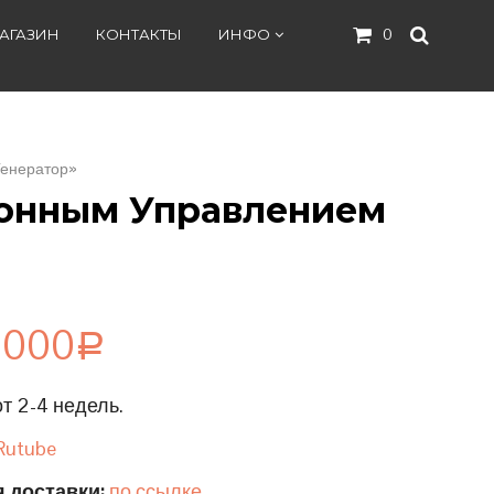
АГАЗИН
КОНТАКТЫ
ИНФО
0
Генератор»
ионным Управлением
 000
Р
т 2-4 недель.
Rutube
 доставки:
по ссылке