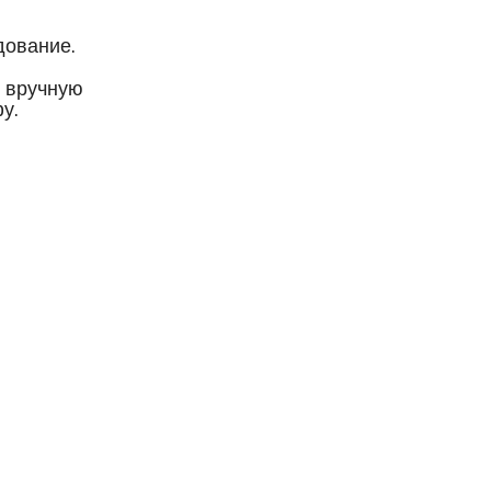
дование.
я вручную
у.