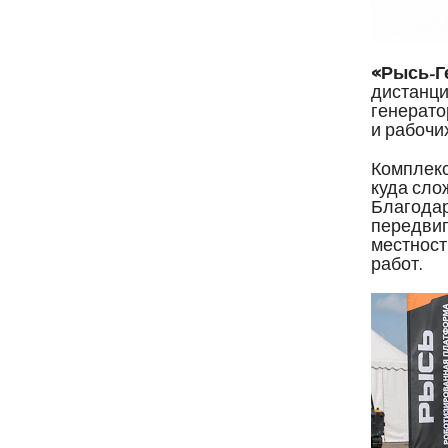
«Рысь-Г
дистанц
генерато
и рабочи
Комплекс
куда сло
Благодар
передвиг
местност
работ.