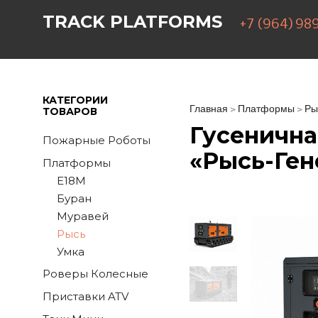
TRACK PLATFORMS
+7 (964) 98
КАТЕГОРИИ
Главная
>
Платформы
>
Ры
ТОВАРОВ
Гусеничн
Пожарные Роботы
«Рысь-Ген
Платформы
E18M
Буран
Муравей
Рысь
Умка
Роверы Колесные
Приставки ATV