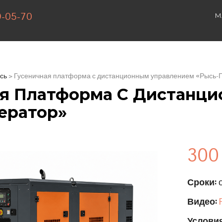
9-05-70
М
сь
> Гусеничная платформа с дистанционным управлением «Рысь-
ая Платформа С Дистанц
ератор»
300
Сроки:
о
Видео:
Условия