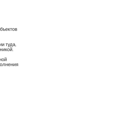
объектов
и туда,
никой.
ной
полнения