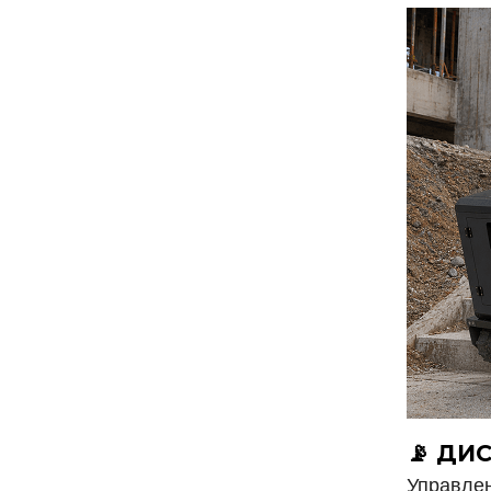
📡 ДИ
Управлен