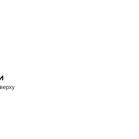
И
верху